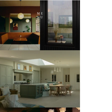
ME
NU